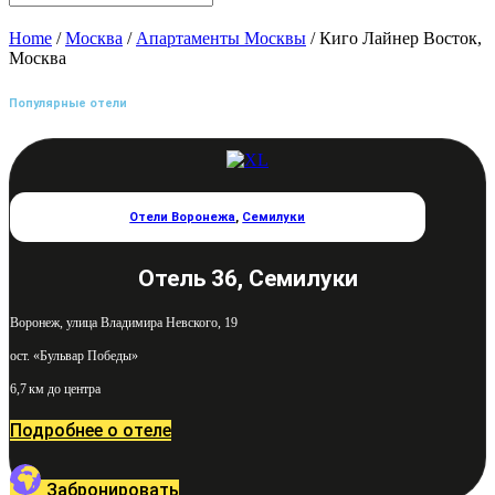
Home
/
Москва
/
Апартаменты Москвы
/ Киго Лайнер Восток,
Москва
Популярные отели
Отели Воронежа
,
Семилуки
Отель 36, Семилуки
Воронеж, улица Владимира Невского, 19
ост. «Бульвар Победы»
6,7 км до центра
Подробнее о отеле
Забронировать