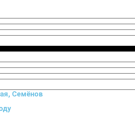
кая, Семёнов
оду