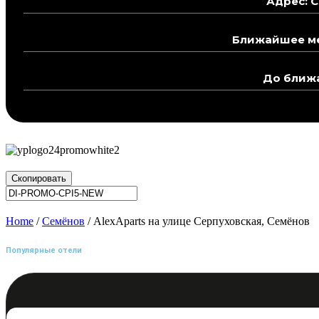
Адрес: С
Ближайшее ме
До ближа
Скопировать
Home
/
Семёнов
/ AlexAparts на улице Серпуховская, Семёнов
Популярные отели