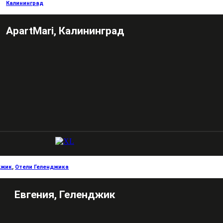
Калининград
ApartMari, Калининград
джик
,
Отели Геленджика
Евгения, Геленджик