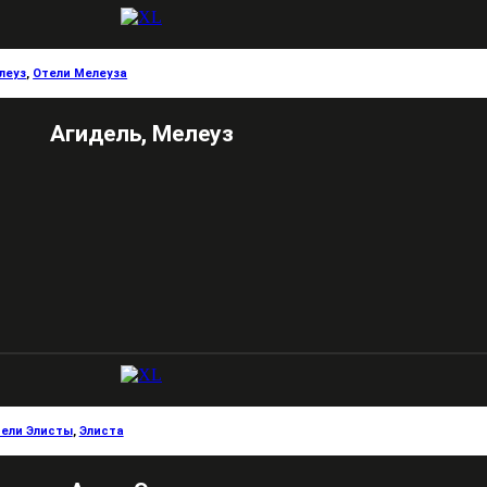
леуз
,
Отели Мелеуза
Агидель, Мелеуз
ели Элисты
,
Элиста