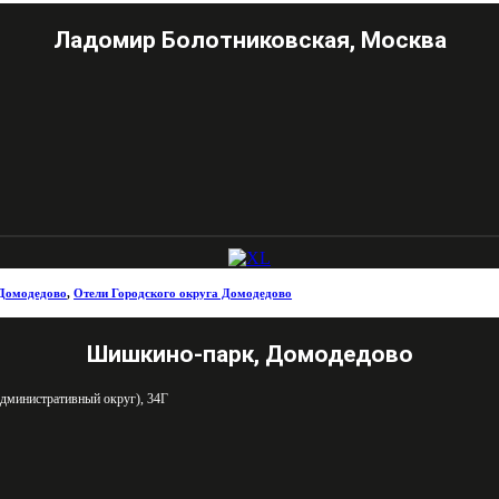
Ладомир Болотниковская, Москва
Домодедово
,
Отели Городского округа Домодедово
Шишкино-парк, Домодедово
дминистративный округ), 34Г