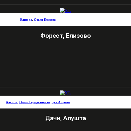
Елизово
,
Отели Елизово
Форест, Елизово
Алушта
,
Отели Городского округа Алушта
Дачи, Алушта