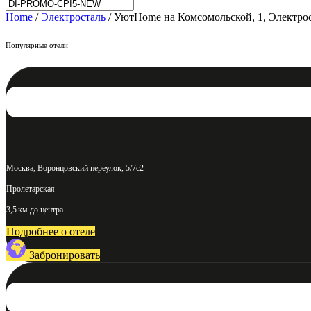
Home
/
Электросталь
/ УютHome на Комсомольской, 1, Электро
Популярные отели
Москва, Воронцовский переулок, 5/7с2
Пролетарская
3,5 км до центра
Подробнее о отеле
Забронировать