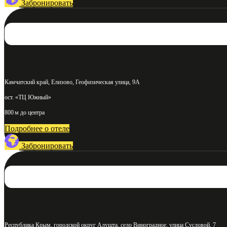
Забронировать
Камчатский край, Елизово, Геофизическая улица, 9А
ост. «ТЦ Южный»
800 м до центра
Подробнее о отеле
Забронировать
Республика Крым, городской округ Алушта, село Виноградное, улица Сусловой, 7