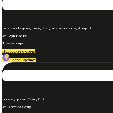
Республика Татарстан, Казань, Ново-Давликеевская улица, 2Г, корп. 1
ост. «Артель Волга»
9,3 км до центра
Подробнее о отеле
Забронировать
Белгород, проспект Славы, 125А
ост. «Гостёнская улица»