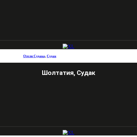
Отели Судака
,
Судак
Шолтатия, Судак