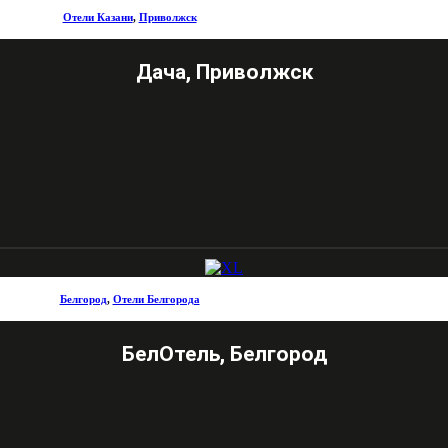
Отели Казани
,
Приволжск
Дача, Приволжск
Белгород
,
Отели Белгорода
БелОтель, Белгород