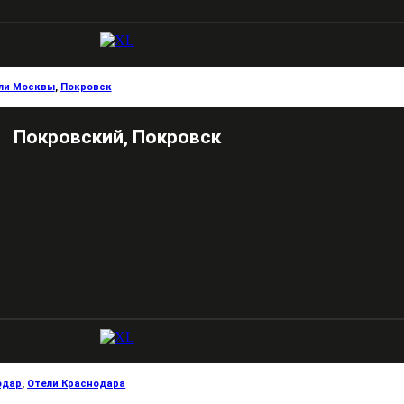
ли Москвы
,
Покровск
Покровский, Покровск
одар
,
Отели Краснодара