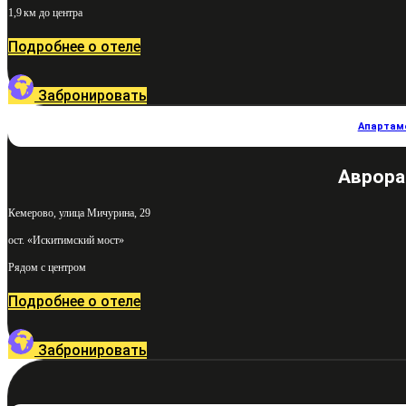
1,9 км до центра
Подробнее о отеле
Забронировать
Апартам
Аврора
Кемерово, улица Мичурина, 29
ост. «Искитимский мост»
Рядом с центром
Подробнее о отеле
Забронировать