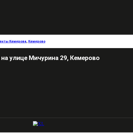
енты Кемерова
,
Кемерово
 на улице Мичурина 29, Кемерово