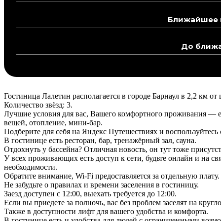
Ближайшее м
До ближа
Гостиница Лалетин располагается в городе Барнаул в 2,2 км от 
Количество звёзд: 3.
Лучшие условия для вас, Вашего комфортного проживания — ес
вещей, отопление, мини-бар.
Подберите для себя на Яндекс Путешествиях и воспользуйтес
В гостинице есть ресторан, бар, тренажёрный зал, сауна.
Отдохнуть у бассейна? Отличная новость, он тут тоже присутст
У всех проживающих есть доступ к сети, будьте онлайн и на св
необходимости.
Обратите внимание, Wi-Fi предоставляется за отдельную плату.
Не забудьте о правилах и времени заселения в гостиницу.
Заезд доступен с 12:00, выехать требуется до 12:00.
Если вы приедете за полночь, вас без проблем заселят на круг
Также в доступности лифт для вашего удобства и комфорта.
В гостинице есть и удобства для людей с ограниченными возм