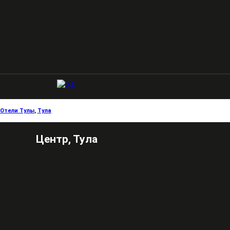
Отели Тулы
,
Тула
Центр, Тула