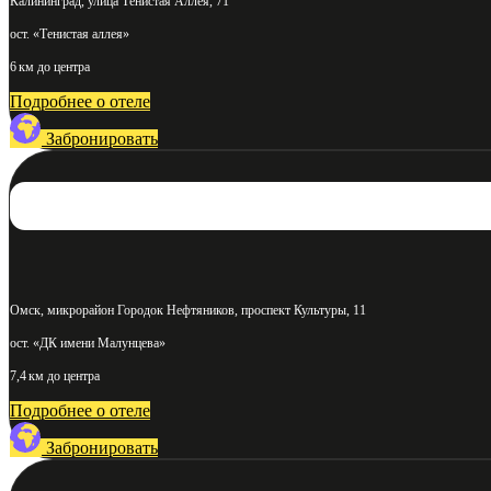
Калининград, улица Тенистая Аллея, 71
ост. «Тенистая аллея»
6 км до центра
Подробнее о отеле
Забронировать
Омск, микрорайон Городок Нефтяников, проспект Культуры, 11
ост. «ДК имени Малунцева»
7,4 км до центра
Подробнее о отеле
Забронировать