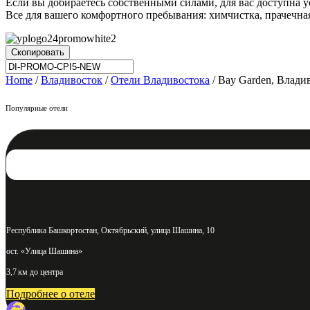
Если вы добираетесь собственными силами, для вас доступна у
Все для вашего комфортного пребывания: химчистка, прачечная
Скопировать
Home
/
Владивосток
/
Отели Владивостока
/ Bay Garden, Влади
Популярные отели
Республика Башкортостан, Октябрьский, улица Шашина, 10
ост. «Улица Шашина»
3,7 км до центра
Подробнее о отеле