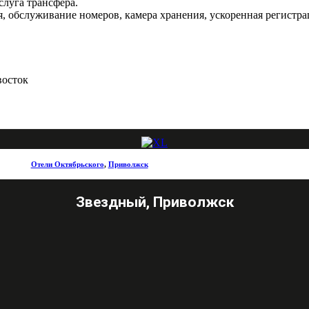
слуга трансфера.
, обслуживание номеров, камера хранения, ускоренная регистрац
восток
Отели Октябрьского
,
Приволжск
Звездный, Приволжск