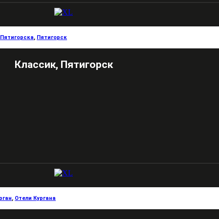
 Пятигорска
,
Пятигорск
Классик, Пятигорск
рган
,
Отели Кургана