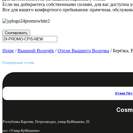
Если вы добираетесь собственными силами, для вас доступна у
Все для вашего комфортного пребывания: прачечная, обслужива
Скопировать
Home
/
Вышний Волочёк
/
Отели Вышнего Волочка
/ Берёзка,
Популярные отели
Отели Пе
Cosm
Республика Карелия, Петрозаводск, улица Куйбышева, 26
ост. «Улица Куйбышева»