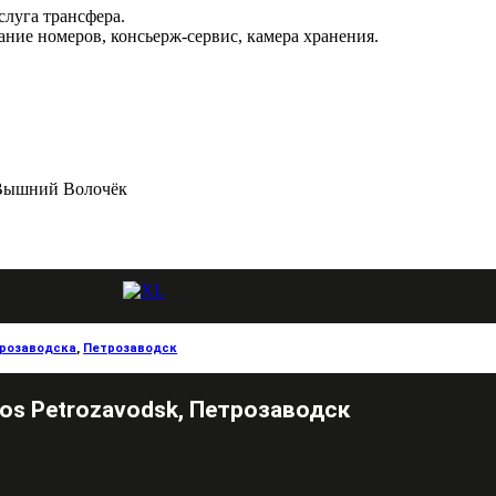
слуга трансфера.
ние номеров, консьерж-сервис, камера хранения.
 Вышний Волочёк
трозаводска
,
Петрозаводск
os Petrozavodsk, Петрозаводск