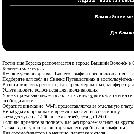
Адрес: Тверская обла
Ближайшее мет
До ближа
Гостиница Берёзка располагается в городе Вышний Волочёк в 0,
Количество звёзд: 3.
Лучшие условия для вас, Вашего комфортного проживания — ес
Подберите для себя на Яндекс Путешествиях и воспользуйтес
В гостинице есть ресторан, бар, тренажёрный зал, конференц-за
Услуга проката велосипеда для проживающих.
У всех проживающих есть доступ к сети, будьте онлайн и на св
необходимости.
Обратите внимание, Wi-Fi предоставляется за отдельную плату.
Не забудьте о правилах и времени заселения в гостиницу.
Заезд доступен с 14:00, выехать требуется до 12:00.
Если вы приедете за полночь, вас без проблем заселят на круг
Также в доступности лифт для вашего удобства и комфорта.
Для автомобилистов на машине, парковка у отеля.