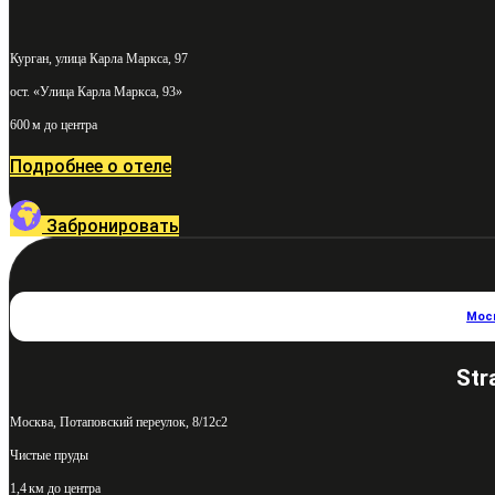
Курган, улица Карла Маркса, 97
ост. «Улица Карла Маркса, 93»
600 м до центра
Подробнее о отеле
Забронировать
Мос
Str
Москва, Потаповский переулок, 8/12с2
Чистые пруды
1,4 км до центра