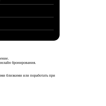
5
ение.
 онлайн бронирования.
ашими близкими или поработать при