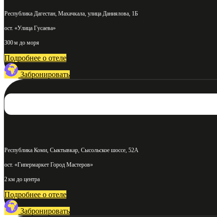
Республика Дагестан, Махачкала, улица Даниялова, 1Б
ост. «Улица Гусаева»
300 м до моря
Подробнее о отеле
Забронировать
Республика Коми, Сыктывкар, Сысольское шоссе, 52А
ост. «Гипермаркет Город Мастеров»
2 км до центра
Подробнее о отеле
Забронировать