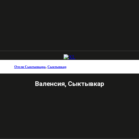
Отели Сыктывкара
,
Сыктывкар
Валенсия, Сыктывкар