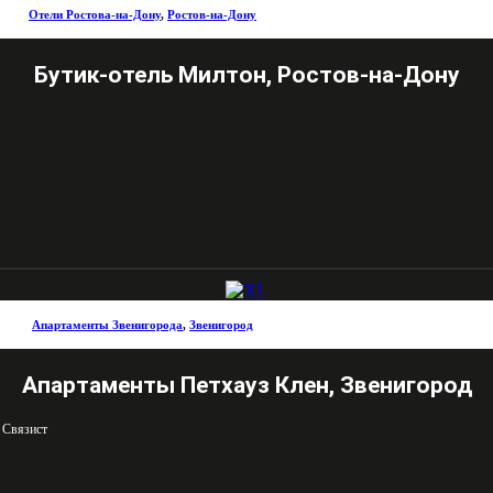
Отели Ростова-на-Дону
,
Ростов-на-Дону
Бутик-отель Милтон, Ростов-на-Дону
Апартаменты Звенигорода
,
Звенигород
Апартаменты Петхауз Клен, Звенигород
 Связист