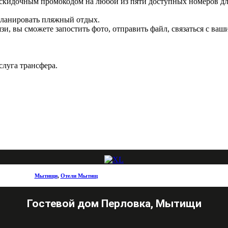
ь скидочным промокодом на любой из пяти доступных номеров д
 планировать пляжный отдых.
язи, вы сможете запостить фото, отправить файл, связаться с в
слуга трансфера.
Мытищи
,
Отели Мытищ
Гостевой дом Перловка, Мытищи