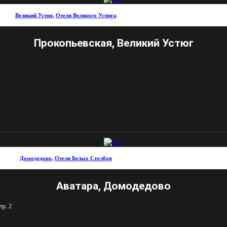
Великий Устюг
,
Отели Великого Устюга
Прокопьевская, Великий Устюг
Домодедово
,
Отели Белых Столбов
Аватара, Домодедово
тр. 2