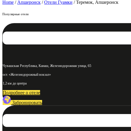
Home
/
Апшеронск
/
Отели Гуамки
/ Теремок, Апшеронск
Популярные отели
Чувашская Республика, Канаш, Железнодорожная улица, 65
ост. «Железнодорожный вокзал»
1,2 км до центра
Подробнее о отеле
Забронировать