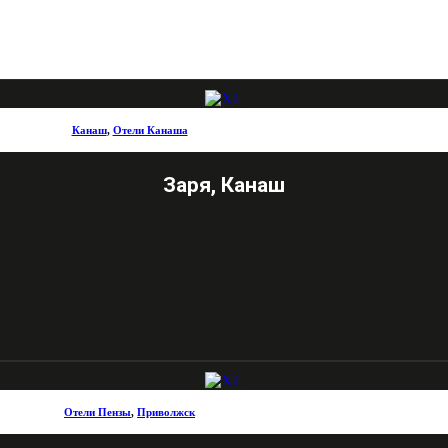
Канаш
,
Отели Канаша
Заря, Канаш
Отели Пензы
,
Приволжск