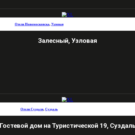
Отели Новомосковска
,
Узловая
Залесный, Узловая
Отели Суздаля
,
Суздаль
Гостевой дом на Туристической 19, Суздал