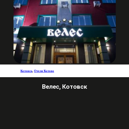
Котовск
,
Отели Котово
Велес, Котовск