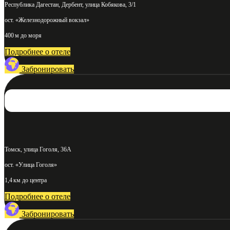
Республика Дагестан, Дербент, улица Кобякова, 3/1
ост. «Железнодорожный вокзал»
400 м до моря
Подробнее о отеле
Забронировать
Томск, улица Гоголя, 36А
ост. «Улица Гоголя»
1,4 км до центра
Подробнее о отеле
Забронировать