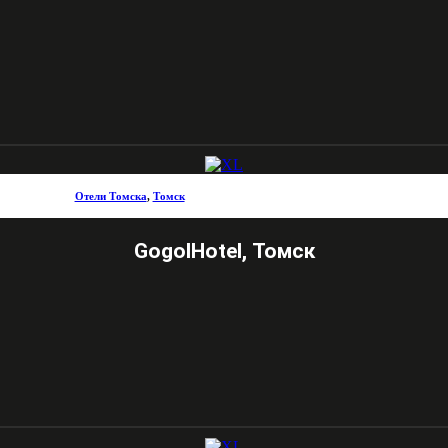
Отели Томска
,
Томск
GogolHotel, Томск