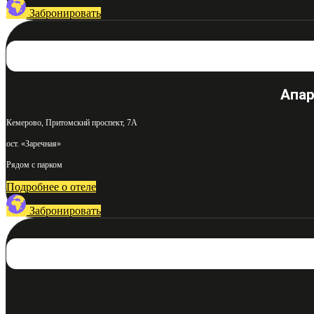
Забронировать
Апар
Кемерово, Притомский проспект, 7А
ост. «Заречная»
Рядом с парком
Подробнее о отеле
Забронировать