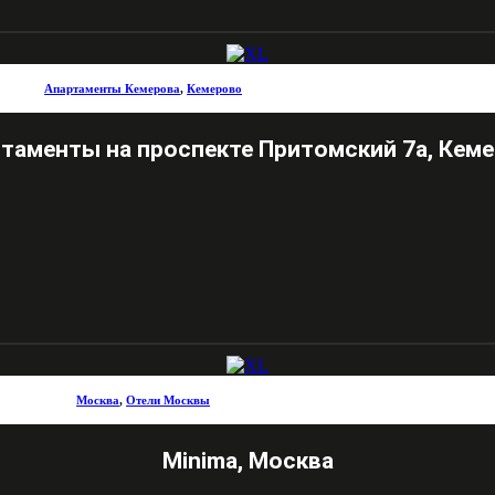
Апартаменты Кемерова
,
Кемерово
таменты на проспекте Притомский 7а, Кем
Москва
,
Отели Москвы
Minima, Москва