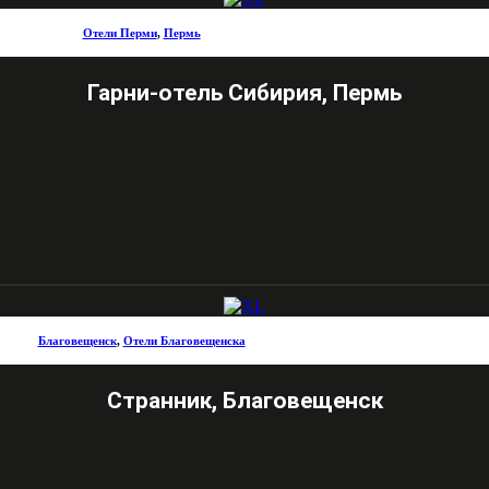
Отели Перми
,
Пермь
Гарни-отель Сибирия, Пермь
Благовещенск
,
Отели Благовещенска
Странник, Благовещенск