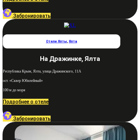
Забронировать
Отели Ялты
,
Ялта
На Дражинке, Ялта
Республика Крым, Ялта, улица Дражинского, 11А
ост. «Сквер Юбилейный»
100 м до моря
Подробнее о отеле
Забронировать