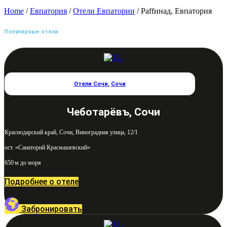
Home
/
Евпатория
/
Отели Евпатории
/ Раffинад, Евпатория
Популярные отели
Отели Сочи
,
Сочи
Чеботарёвъ, Сочи
Краснодарский край, Сочи, Виноградная улица, 12/1
ост. «Санаторий Красмашевский»
650 м до моря
Подробнее о отеле
Забронировать