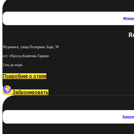
Мурм
R
Мурманск, улица Полярные Зори, 38
ост. «Проезд Капитана Тарана»
2 км до моря
Подробнее о отеле
Забронировать
Белоз