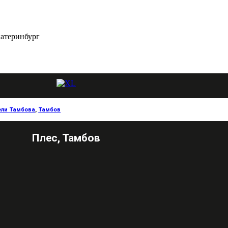
катеринбург
ели Тамбова
,
Тамбов
Плес, Тамбов