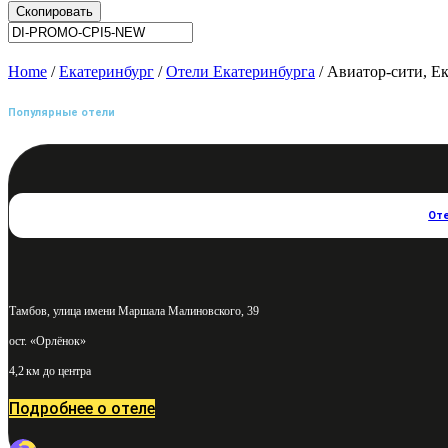
Скопировать
Home
/
Екатеринбург
/
Отели Екатеринбурга
/ Авиатор-сити, Е
Популярные отели
От
Тамбов, улица имени Маршала Малиновского, 39
ост. «Орлёнок»
4,2 км до центра
Подробнее о отеле