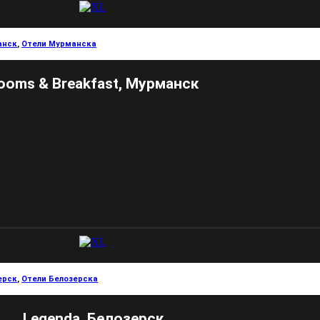
анск
,
Отели Мурманска
ooms & Breakfast, Мурманск
ерск
,
Отели Белозерска
Legenda, Белозерск