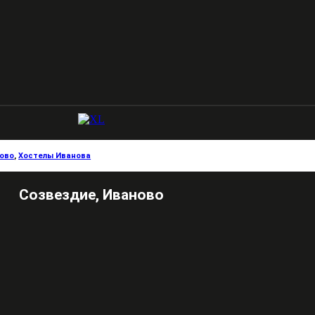
ово
,
Хостелы Иванова
Созвездие, Иваново