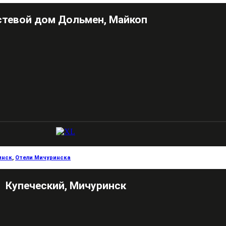
стевой дом Дольмен, Майкоп
инск
,
Отели Мичуринска
Купеческий, Мичуринск