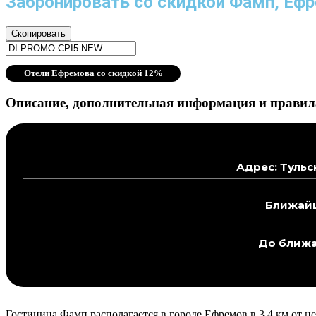
Забронировать со скидкой Фамп, Еф
Скопировать
Отели Ефремова со скидкой 12%
Описание, дополнительная информация и правил
Адрес: Тульс
Ближайш
До ближа
Гостиница Фамп располагается в городе Ефремов в 3,4 км от це