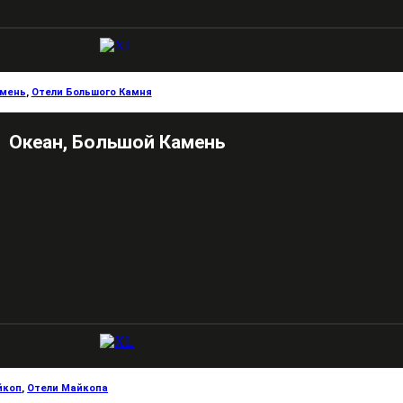
амень
,
Отели Большого Камня
Океан, Большой Камень
йкоп
,
Отели Майкопа