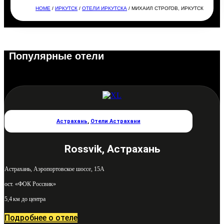
HOME
/
ИРКУТСК
/
ОТЕЛИ ИРКУТСКА
/ МИХАИЛ СТРОГОВ, ИРКУТСК
Популярные отели
Астрахань
,
Отели Астрахани
Rossvik, Астрахань
Астрахань, Аэропортовское шоссе, 15А
ост. «ФОК Россвик»
5,4 км до центра
Подробнее о отеле