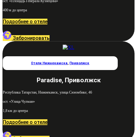
ост. «Площадь Генерала Кузнецова»
400 м до центра
Подробнее о отеле
Забронировать
Отели Нижнекамска
,
Приволжск
Paradise, Приволжск
Республика Татарстан, Нижнекамск, улица Сююмбике, 46
ост. «Улица Чулман»
1,8 км до центра
Подробнее о отеле