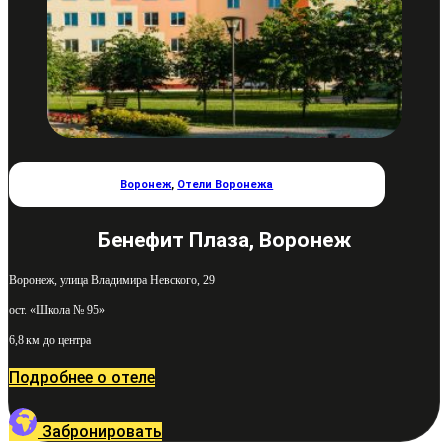
Воронеж
,
Отели Воронежа
Бенефит Плаза, Воронеж
Воронеж, улица Владимира Невского, 29
ост. «Школа № 95»
6,8 км до центра
Подробнее о отеле
Забронировать