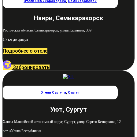
Отели Семикаракорска
,
Семикаракорск
Наири, Семикаракорск
Ростовская область, Семикаракорск, улица Калинина, 339
1,7 км до центра
Подробнее о отеле
Забронировать
Отели Сургута
,
Сургут
Уют, Сургут
Ханты-Мансийский автономный округ, Сургут, улица Сергея Безверхова, 12
ост. «Улица Республики»