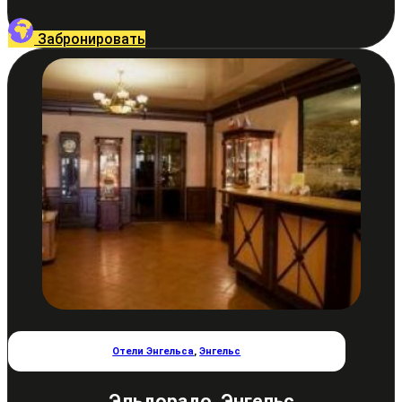
Забронировать
Отели Энгельса
,
Энгельс
Эльдорадо, Энгельс