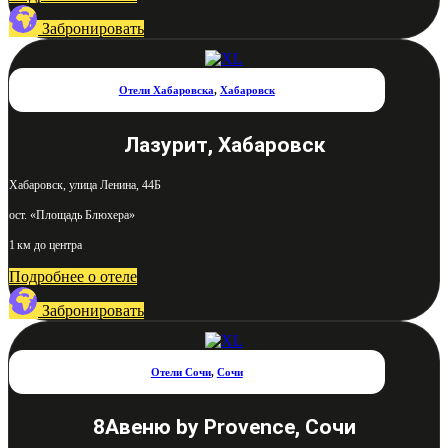
Забронировать
Отели Хабаровска
,
Хабаровск
Лазурит, Хабаровск
Хабаровск, улица Ленина, 44Б
ост. «Площадь Блюхера»
1 км до центра
Подробнее о отеле
Забронировать
Отели Сочи
,
Сочи
8Авеню by Provence, Сочи