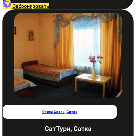
Забронировать
Отели Сатки
,
Сатка
СатТурн, Сатка