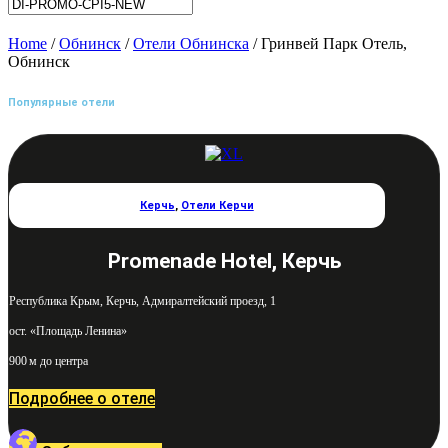
Home
/
Обнинск
/
Отели Обнинска
/ Гринвей Парк Отель,
Обнинск
Популярные отели
Керчь
,
Отели Керчи
Promenade Hotel, Керчь
Республика Крым, Керчь, Адмиралтейский проезд, 1
ост. «Площадь Ленина»
900 м до центра
Подробнее о отеле