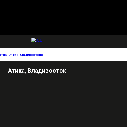
сток
,
Отели Владивостока
Атика, Владивосток