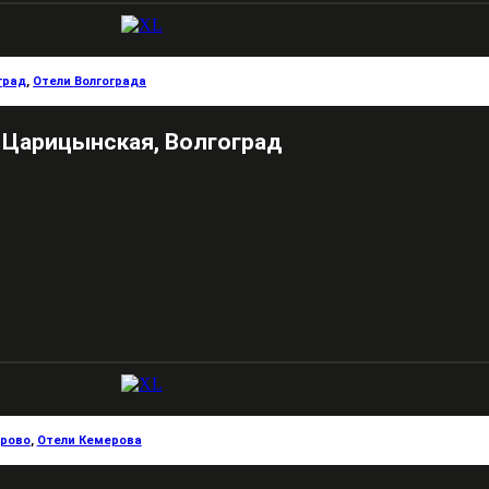
град
,
Отели Волгограда
Царицынская, Волгоград
рово
,
Отели Кемерова