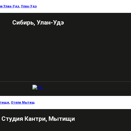
и Улан-Удэ
,
Улан-Удэ
Сибирь, Улан-Удэ
тищи
,
Отели Мытищ
Студия Кантри, Мытищи