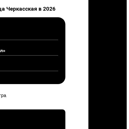
а Черкасская в 2026
л»
ра.