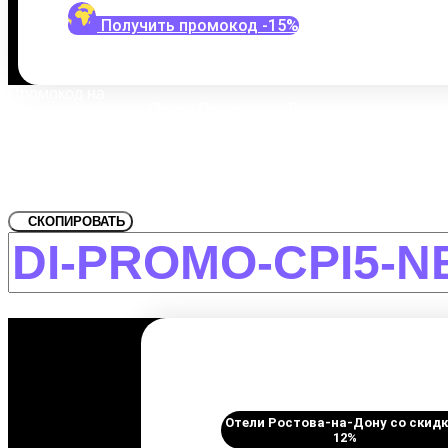
Получить промокод -15%
Промокод на
Отели Ростова-на-Дону
Забронировать со скидкой Ста
СКОПИРОВАТЬ
Отели Ростова-на-Дону со скид
12%