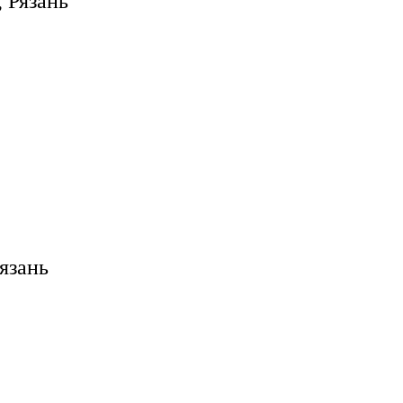
 Рязань
язань