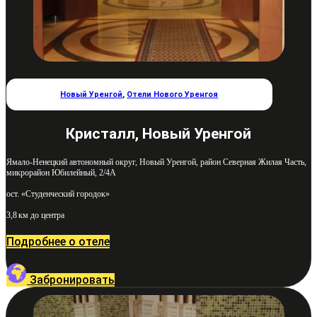
Новый Уренгой
,
Отели Нового Уренгоя
Кристалл, Новый Уренгой
Ямало-Ненецкий автономный округ, Новый Уренгой, район Северная Жилая Часть,
микрорайон Юбилейный, 2/4А
ост. «Студенческий городок»
3,8 км до центра
Подробнее о отеле
Забронировать