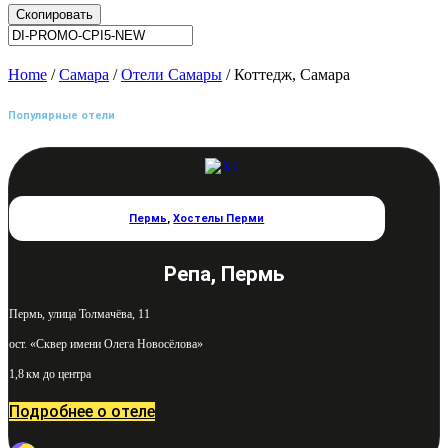
Скопировать
Home
/
Самара
/
Отели Самары
/ Коттедж, Самара
Популярные отели
Пермь
,
Хостелы Перми
Репа, Пермь
Пермь, улица Толмачёва, 11
ост. «Сквер имени Олега Новосёлова»
1,8 км до центра
Подробнее о отеле