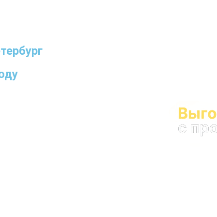
тербург
оду