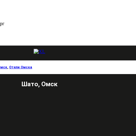
рг
Омск
,
Отели Омска
Шато, Омск