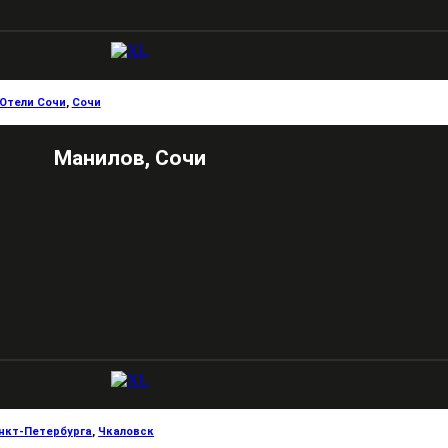
Отели Сочи
,
Сочи
Манилов, Сочи
нкт-Петербурга
,
Чкаловск