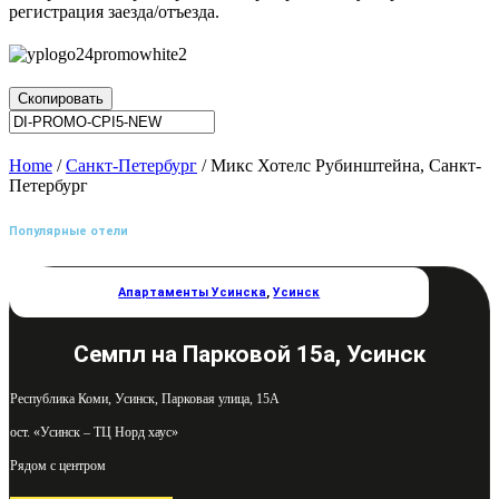
регистрация заезда/отъезда.
Скопировать
Home
/
Санкт-Петербург
/ Микс Хотелс Рубинштейна, Санкт-
Петербург
Популярные отели
Апартаменты Усинска
,
Усинск
Семпл на Парковой 15а, Усинск
Республика Коми, Усинск, Парковая улица, 15А
ост. «Усинск – ТЦ Норд хаус»
Рядом с центром