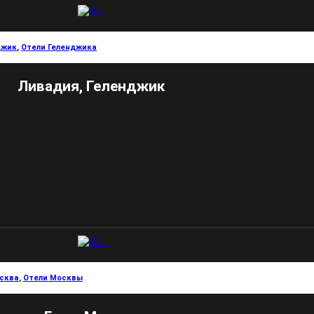
джик
,
Отели Геленджика
Ливадия, Геленджик
сква
,
Отели Москвы