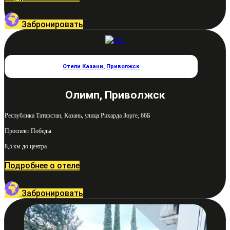
Забронировать
Отели Казани
,
Приволжск
Олимп, Приволжск
Республика Татарстан, Казань, улица Рихарда Зорге, 66Б
Проспект Победы
8,5 км до центра
Подробнее о отеле
Забронировать