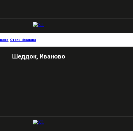
ново
,
Отели Иванова
Шеддок, Иваново