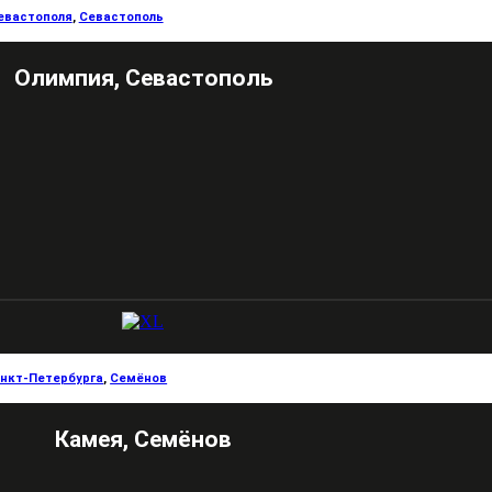
евастополя
,
Севастополь
Олимпия, Севастополь
анкт-Петербурга
,
Семёнов
Камея, Семёнов