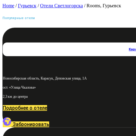
Home
/
Гурьевск
/
Отели Светлогорска
/ Rooms, Гурьевск
Популярные отели
Кар
Новосибирская область, Карасук, Деповская улица, 1А
ост. «Улица Чкалова»
2,3 км до центра
Подробнее о отеле
Забронировать