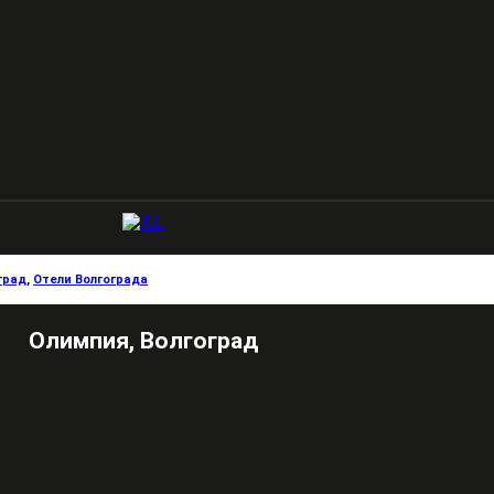
град
,
Отели Волгограда
Олимпия, Волгоград