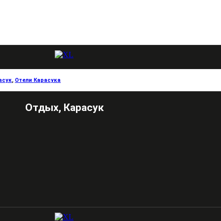
асук
,
Отели Карасука
Отдых, Карасук