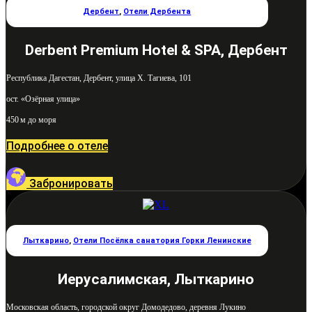
Дербент
,
Отели Дербента
Derbent Premium Hotel & SPA, Дербент
Республика Дагестан, Дербент, улица Х. Тагиева, 101
ост. «Озёрная улица»
450 м до моря
Подробнее о отеле
Забронировать
Лыткарино
,
Отели Посёлка санатория Горки Ленинские
Иерусалимская, Лыткарино
Московская область, городской округ Домодедово, деревня Лукино