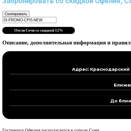
Забронировать со скидкой Офелия, С
Скопировать
Отели Сочи со скидкой 12%
Описание, дополнительная информация и правила
Адрес: Краснодарский 
Ближай
До ближ
Гостиница Офелия располагается в городе Сочи.