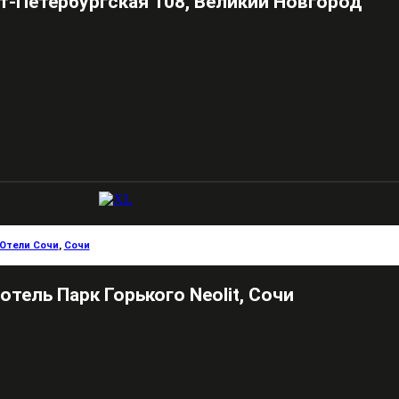
т-Петербургская 108, Великий Новгород
Отели Сочи
,
Сочи
отель Парк Горького Neolit, Сочи