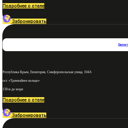
Подробнее о отеле
Забронировать
Евпа
Республика Крым, Евпатория, Симферопольская улица, 104А
ост. «Трамвайное кольцо»
150 м до моря
Подробнее о отеле
Забронировать