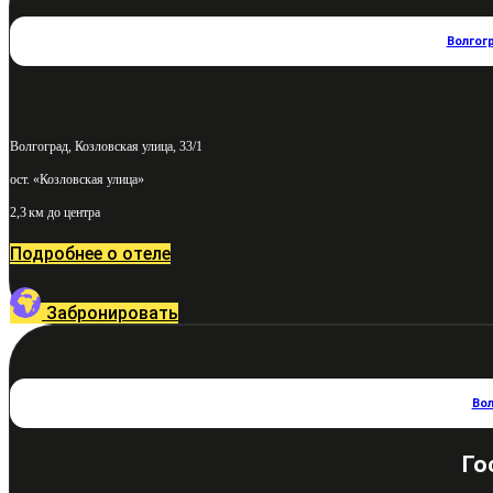
Волгог
Волгоград, Козловская улица, 33/1
ост. «Козловская улица»
2,3 км до центра
Подробнее о отеле
Забронировать
Во
Го