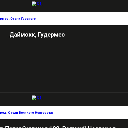
ермес
,
Отели Грозного
Даймохк, Гудермес
ород
,
Отели Великого Новгорода