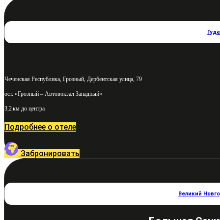
Гуд
Чеченская Республика, Грозный, Дербентская улица, 79
ост. «Грозный – Автовокзал Западный»
3,2 км до центра
Подробнее о отеле
Забронировать
Великий Новг