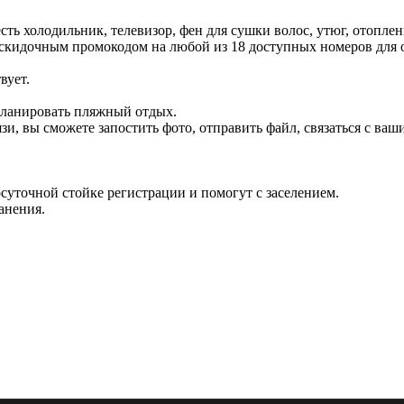
ь холодильник, телевизор, фен для сушки волос, утюг, отоплен
ь скидочным промокодом на любой из 18 доступных номеров для
вует.
 планировать пляжный отдых.
язи, вы сможете запостить фото, отправить файл, связаться с в
лосуточной стойке регистрации и помогут с заселением.
анения.