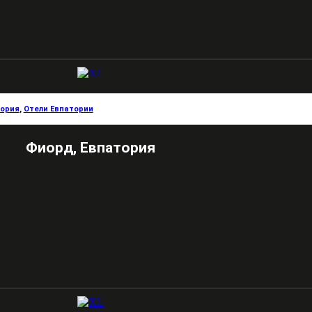
тория
,
Отели Евпатории
Фиорд, Евпатория