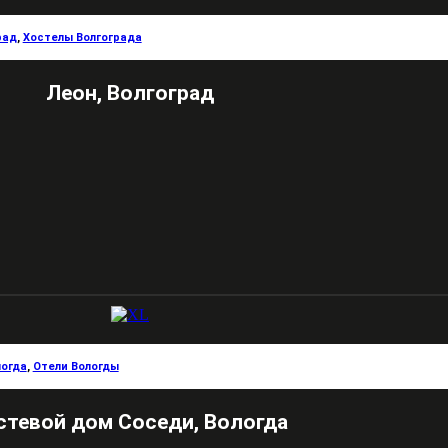
рад
,
Хостелы Волгограда
Леон, Волгоград
логда
,
Отели Вологды
стевой дом Соседи, Вологда