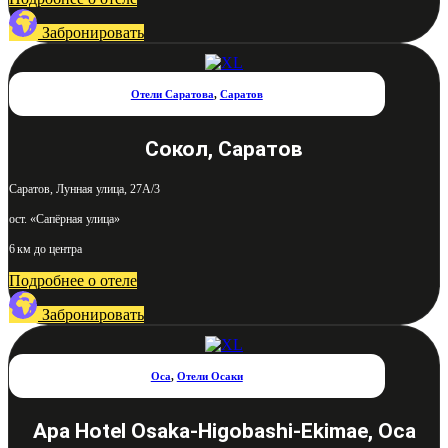
Забронировать
Отели Саратова
,
Саратов
Сокол, Саратов
Саратов, Лунная улица, 27А/3
ост. «Сапёрная улица»
6 км до центра
Подробнее о отеле
Забронировать
Оса
,
Отели Осаки
Apa Hotel Osaka-Higobashi-Ekimae, Оса