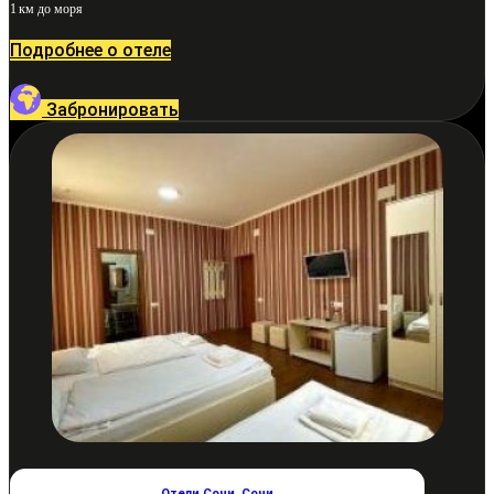
1 км до моря
Подробнее о отеле
Забронировать
Отели Сочи
,
Сочи