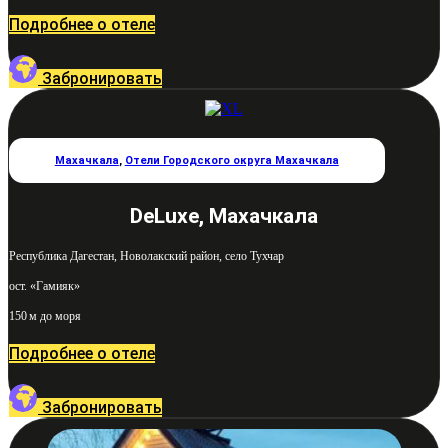
Подробнее о отеле
Забронировать
Махачкала
,
Отели Городского округа Махачкала
DeLuxe, Махачкала
Республика Дагестан, Новолакский район, село Тухчар
ост. «Гамияк»
150 м до моря
Подробнее о отеле
Забронировать