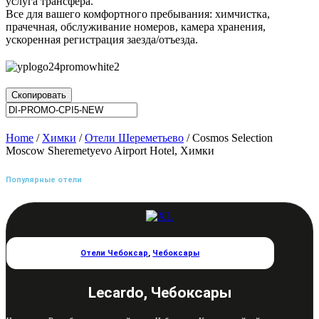
услуга трансфера.
Все для вашего комфортного пребывания: химчистка,
прачечная, обслуживание номеров, камера хранения,
ускоренная регистрация заезда/отъезда.
Скопировать
Home
/
Химки
/
Отели Шереметьево
/ Cosmos Selection
Moscow Sheremetyevo Airport Hotel, Химки
Популярные отели
Отели Чебоксар
,
Чебоксары
Lecardo, Чебоксары