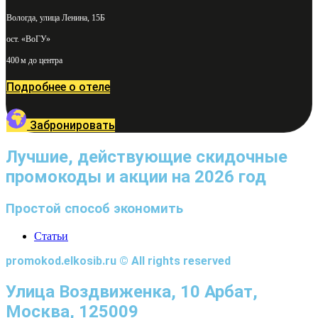
Вологда, улица Ленина, 15Б
ост. «ВоГУ»
400 м до центра
Подробнее о отеле
Забронировать
Лучшие, действующие скидочные
промокоды и акции на 2026 год
Простой способ экономить
Статьи
promokod.elkosib.ru © All rights reserved
Улица Воздвиженка, 10 Арбат,
Москва, 125009