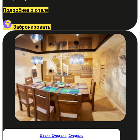
Подробнее о отеле
Забронировать
Отели Суздаля
,
Суздаль