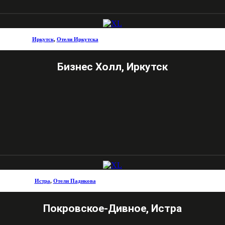
Иркутск
,
Отели Иркутска
Бизнес Холл, Иркутск
Истра
,
Отели Падикова
Покровское-Дивное, Истра