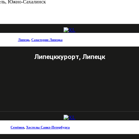
тель, Южно-Сахалинск
Липецк
,
Санатории Липецка
Липецккурорт, Липецк
Семёнов
,
Хостелы Санкт-Петербурга