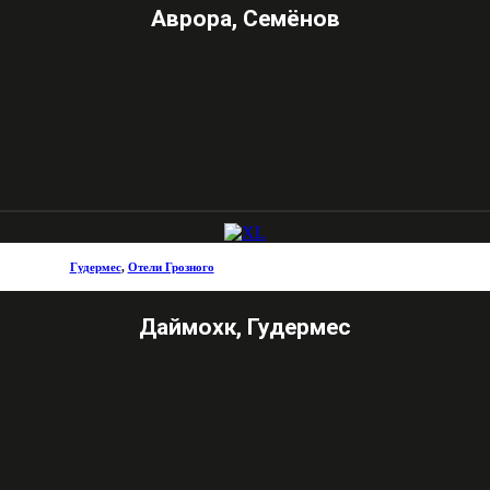
Аврора, Семёнов
Гудермес
,
Отели Грозного
Даймохк, Гудермес