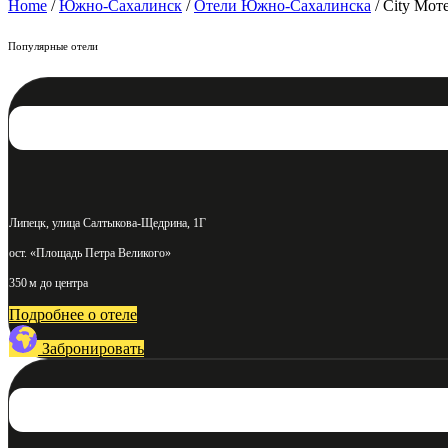
Home
/
Южно-Сахалинск
/
Отели Южно-Сахалинска
/ City Мо
Популярные отели
Липецк, улица Салтыкова-Щедрина, 1Г
ост. «Площадь Петра Великого»
350 м до центра
Подробнее о отеле
Забронировать