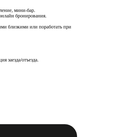
ление, мини-бар.
 онлайн бронирования.
ашими близкими или поработать при
ия заезда/отъезда.