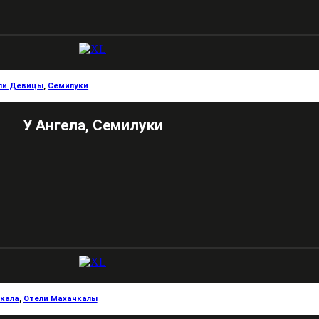
ли Девицы
,
Семилуки
У Ангела, Семилуки
кала
,
Отели Махачкалы