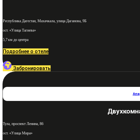
Республика Дагестан, Махачкала, улица Даганова, 9Б
ост. «Улица Тагиева»
5,7 км до центра
Подробнее о отеле
Забронировать
Апа
Двухкомна
Тула, проспект Ленина, 86
ост. «Улица Мира»