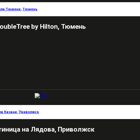
ели Тюмени
,
Тюмень
oubleTree by Hilton, Тюмень
ли Казани
,
Приволжск
тиница на Лядова, Приволжск