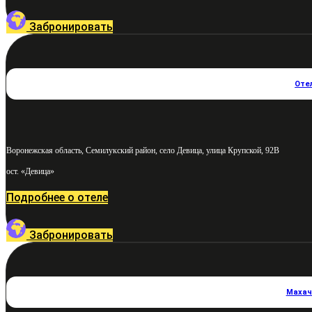
Забронировать
Оте
Воронежская область, Семилукский район, село Девица, улица Крупской, 92В
ост. «Девица»
Подробнее о отеле
Забронировать
Махач