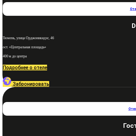
От
D
Тюмень, улица Орджоникидзе, 46
ост. «Центральная площадь»
400 м до центра
Подробнее о отеле
Забронировать
Оте
Гос