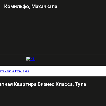
Комильфо, Махачкала
ртаменты Тулы
,
Тула
тная Квартира Бизнес Класса, Тула