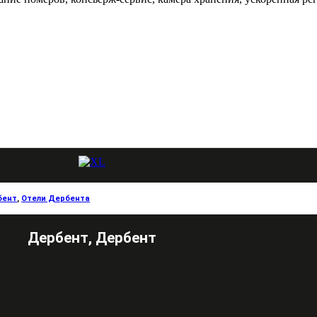
бент
,
Отели Дербента
Дербент, Дербент