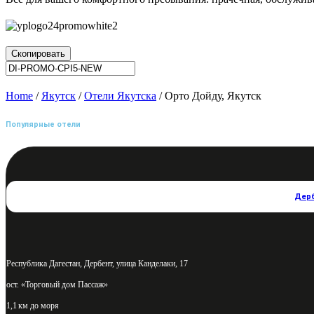
Скопировать
Home
/
Якутск
/
Отели Якутска
/ Орто Дойду, Якутск
Популярные отели
Дер
Республика Дагестан, Дербент, улица Канделаки, 17
ост. «Торговый дом Пассаж»
1,1 км до моря