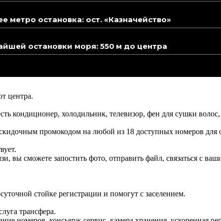
 метро остановка: ост. «Казначейство»
йшей остановки моря: 550 м до центра
от центра.
ть кондиционер, холодильник, телевизор, фен для сушки волос,
ь скидочным промокодом на любой из 18 доступных номеров для
вует.
язи, вы сможете запостить фото, отправить файл, связаться с в
лосуточной стойке регистрации и помогут с заселением.
слуга трансфера.
ие номеров, консьерж-сервис, камера хранения, ускоренная реги