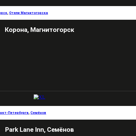
орск
,
Отели Магнитогорска
Корона, Магнитогорск
анкт-Петербурга
,
Семёнов
Park Lane Inn, Семёнов