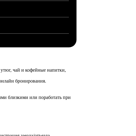
 утюг, чай и кофейные напитки,
 онлайн бронирования.
ашими близкими или поработать при
страция заезда/отъезда.