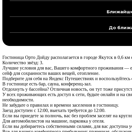
Ближайшее
До ближа
Гостиница Орто Дойду располагается в городе Якутск в 0,6 км 
Количество звёзд: 3.
Лучшие условия для вас, Вашего комфортного проживания — ес
сейф для сохранности ваших вещей, отопление.
Подберите для себя на Яндекс Путешествиях и воспользуйтес
В гостинице есть бар, сауна, конференц-зал.
Отдохнуть у бассейна? Отличная новость, он тут тоже присутст
У всех проживающих есть доступ к сети, будьте онлайн и на св
необходимости.
Не забудьте о правилах и времени заселения в гостиницу.
Заезд доступен с 12:00, выехать требуется до 12:00.
Если вы приедете за полночь, вас без проблем заселят на круг
Для автомобилистов на машине, парковка у отеля.
Если вы добираетесь собственными силами, для вас доступна у
Все для вашего комфортного пребывания: прачечная, обслуживан