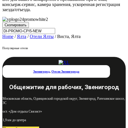
консьерж-сервис, камера хранения, ускоренная регистрация
заезда/отъезда.
Скопировать
Home
/
Ялта
/
Отели Ялты
/ Виста, Ялта
Популярные отели
Звенигород
,
Отели Звенигорода
Общежитие для рабочих, Звенигород
Московская область, Одинцовский городской округ, Звенигород, Ратехинское шоссе,
3С
ост. «Дом отдыха Связист»
1,9 км до центра