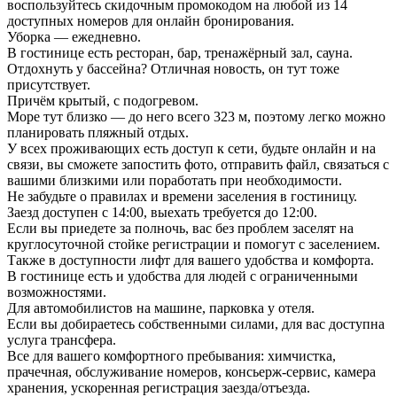
воспользуйтесь скидочным промокодом на любой из 14
доступных номеров для онлайн бронирования.
Уборка — ежедневно.
В гостинице есть ресторан, бар, тренажёрный зал, сауна.
Отдохнуть у бассейна? Отличная новость, он тут тоже
присутствует.
Причём крытый, с подогревом.
Море тут близко — до него всего 323 м, поэтому легко можно
планировать пляжный отдых.
У всех проживающих есть доступ к сети, будьте онлайн и на
связи, вы сможете запостить фото, отправить файл, связаться с
вашими близкими или поработать при необходимости.
Не забудьте о правилах и времени заселения в гостиницу.
Заезд доступен с 14:00, выехать требуется до 12:00.
Если вы приедете за полночь, вас без проблем заселят на
круглосуточной стойке регистрации и помогут с заселением.
Также в доступности лифт для вашего удобства и комфорта.
В гостинице есть и удобства для людей с ограниченными
возможностями.
Для автомобилистов на машине, парковка у отеля.
Если вы добираетесь собственными силами, для вас доступна
услуга трансфера.
Все для вашего комфортного пребывания: химчистка,
прачечная, обслуживание номеров, консьерж-сервис, камера
хранения, ускоренная регистрация заезда/отъезда.