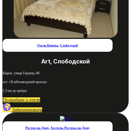
Отели Кирова
,
Слободской
Art, Слободской
Киров, улица Герцена, 86
ост. «Хлебозаводской проезд»
1,5 км до центра
Подробнее о отеле
Забронировать
Ростов-на-Дону
,
Хостелы Ростова-на-Дону