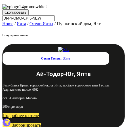
Скопировать
Home
/
Ялта
/
Отели Ялты
/ Пушкинский дом, Ялта
Популярные отели
Отели Гаспры
,
Ялта
Ай-Тодор-Юг, Ялта
Республика Крым, городской округ Ялта, посёлок городского типа Гаспра,
Алупкинское шоссе, 60К
ост. «Санаторий Марат»
200 м до моря
Подробнее о отеле
Забронировать