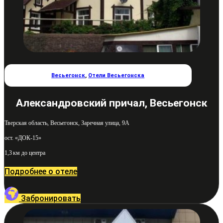
Весьегонск
,
Отели Весьегонска
Александровский причал, Весьегонск
Тверская область, Весьегонск, Заречная улица, 9А
ост. «ДОК-15»
1,3 км до центра
Подробнее о отеле
Забронировать