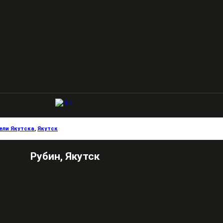
ели Якутска
,
Якутск
Рубин, Якутск