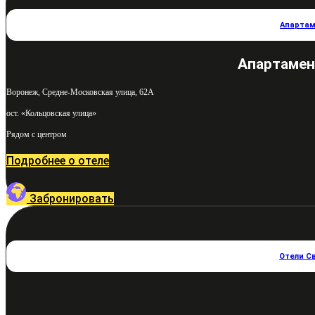
Апартам
Апартамен
Воронеж, Средне-Московская улица, 62А
ост. «Кольцовская улица»
Рядом с центром
Подробнее о отеле
Забронировать
Отели С