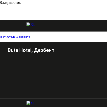
Владивосток
бент
,
Отели Дербента
Buta Hotel, Дербент