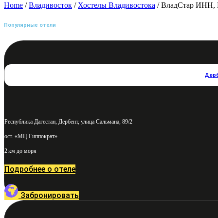
Home
/
Владивосток
/
Хостелы Владивостока
/ ВладСтар ИНН, 
Популярные отели
Дер
Республика Дагестан, Дербент, улица Сальмана, 89/2
ост. «МЦ Гиппократ»
2 км до моря
Подробнее о отеле
Забронировать