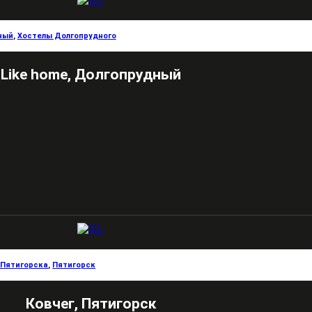
ный
,
Хостелы Долгопрудного
Like home, Долгопрудный
 Пятигорска
,
Пятигорск
Ковчег, Пятигорск