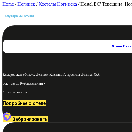
Home
/
Ногинск
/
Хостелы Ногинска
/ Hostel ЕС’ Терешина, Но
Популярные отели
Отели Лени
Кемеровская область, Ленинск-Кузнецкий, проспект Ленина, 45А
ост. «Завод Кузбассэлемент»
4,1 км до центра
Подробнее о отеле
Забронировать