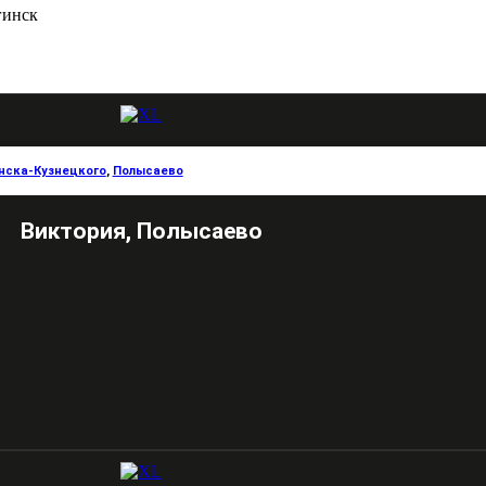
гинск
нска-Кузнецкого
,
Полысаево
Виктория, Полысаево