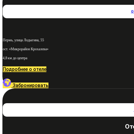
О
Пермь, улица Лодыгина, 55
ост. «Микрорайон Крохалева»
4,8 км до центра
Подробнее о отеле
Забронировать
От