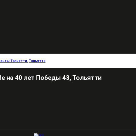
енты Тольятти
,
Тольятти
ife на 40 лет Победы 43, Тольятти